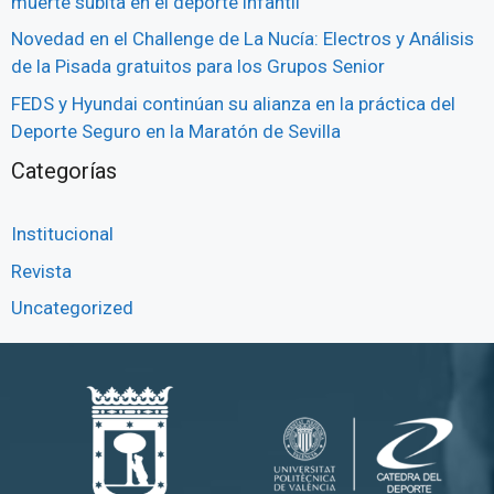
muerte súbita en el deporte infantil
Novedad en el Challenge de La Nucía: Electros y Análisis
de la Pisada gratuitos para los Grupos Senior
FEDS y Hyundai continúan su alianza en la práctica del
Deporte Seguro en la Maratón de Sevilla
Categorías
Institucional
Revista
Uncategorized